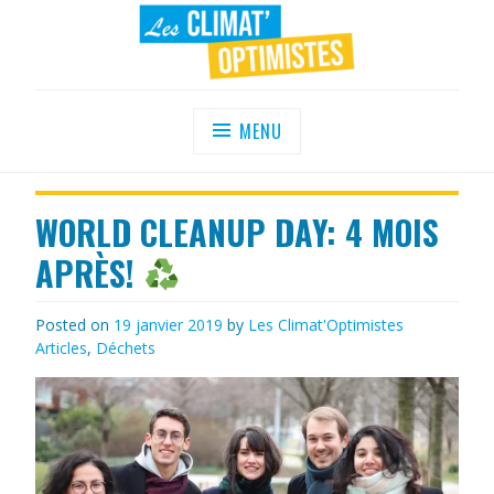
Skip
to
content
LES CLIMAT'OPTIMISTES
Agir au quotidien pour un environnement
sain
MENU
WORLD CLEANUP DAY: 4 MOIS
APRÈS!
Posted on
19 janvier 2019
by
Les Climat'Optimistes
Articles
,
Déchets