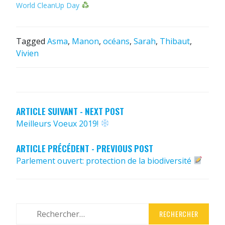
World CleanUp Day
Tagged
Asma
,
Manon
,
océans
,
Sarah
,
Thibaut
,
Vivien
NAVIGATION
DE
L’ARTICLE
ARTICLE SUIVANT - NEXT POST
Meilleurs Voeux 2019!
ARTICLE PRÉCÉDENT - PREVIOUS POST
Parlement ouvert: protection de la biodiversité
Rechercher :