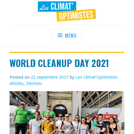
Skip
to
content
LES CLIMAT'OPTIMISTES
Agir au quotidien pour un environnement
sain
MENU
WORLD CLEANUP DAY 2021
Posted on
22 septembre 2021
by
Les Climat'Optimistes
Articles
,
Déchets