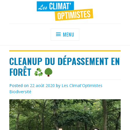
Skip
to
content
LES CLIMAT'OPTIMISTES
Agir au quotidien pour un environnement
sain
MENU
CLEANUP DU DÉPASSEMENT EN
FORÊT
Posted on
22 août 2020
by
Les Climat'Optimistes
Biodiversité