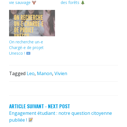
vie sauvage
des forêts
On recherche un-e
Chargé-e de projet
Unesco !
Tagged
Leo
,
Manon
,
Vivien
NAVIGATION
DE
L’ARTICLE
ARTICLE SUIVANT - NEXT POST
Engagement étudiant : notre question citoyenne
publiée !