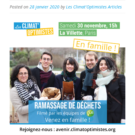
la
Posted on
28 janvier 2020
by
Les Climat'Optimistes
Articles
Semaine
de
l’Ecologie
!
»